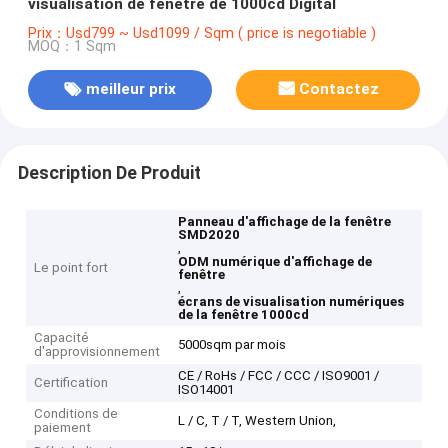
visualisation de fenêtre de 1000cd Digital
Prix：Usd799 ~ Usd1099 / Sqm ( price is negotiable )
MOQ：1 Sqm
meilleur prix
Contactez
Description De Produit
Panneau d'affichage de la fenêtre
SMD2020
,
ODM numérique d'affichage de
Le point fort
fenêtre
,
écrans de visualisation numériques
de la fenêtre 1000cd
Capacité
5000sqm par mois
d'approvisionnement
CE / RoHs / FCC / CCC / ISO9001 /
Certification
ISO14001
Conditions de
L / C, T / T, Western Union,
paiement