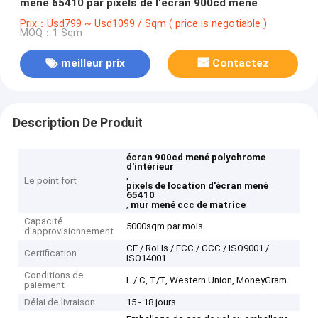
mené 65410 par pixels de l'écran 900cd mené
Prix：Usd799 ~ Usd1099 / Sqm ( price is negotiable )
MOQ：1 Sqm
meilleur prix
Contactez
Description De Produit
écran 900cd mené polychrome
d'intérieur
,
Le point fort
pixels de location d'écran mené
65410
,
mur mené ccc de matrice
Capacité
5000sqm par mois
d'approvisionnement
CE / RoHs / FCC / CCC / ISO9001 /
Certification
ISO14001
Conditions de
L / C, T/T, Western Union, MoneyGram
paiement
Délai de livraison
15 - 18 jours