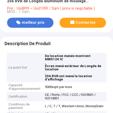
256 RVB de Longda aluminium de moulage
mécanique sous pression
Prix：Usd899 ~ Usd1399 / Sqm ( price is negotiable )
MOQ：1 Sqm
meilleur prix
Contactez
Description De Produit
De location menés montrent
MBI5124 IC
,
Écran mené extérieur de Longda de
Le point fort
location
,
256 RVB ont mené la location
d'affichage
Capacité
5000sqm par mois
d'approvisionnement
CE / RoHs / FCC / CCC / ISO9001 /
Certification
ISO14001
Conditions de
L / C, T / T, Western Union, MoneyGram
paiement