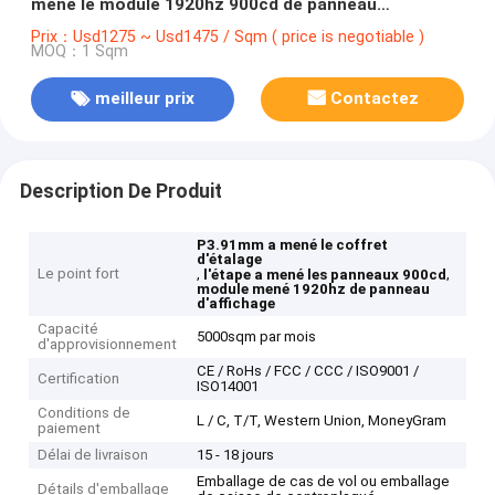
mené le module 1920hz 900cd de panneau
d'affichage
Prix：Usd1275 ~ Usd1475 / Sqm ( price is negotiable )
MOQ：1 Sqm
meilleur prix
Contactez
Description De Produit
P3.91mm a mené le coffret
d'étalage
Le point fort
,
,
l'étape a mené les panneaux 900cd
module mené 1920hz de panneau
d'affichage
Capacité
5000sqm par mois
d'approvisionnement
CE / RoHs / FCC / CCC / ISO9001 /
Certification
ISO14001
Conditions de
L / C, T/T, Western Union, MoneyGram
paiement
Délai de livraison
15 - 18 jours
Emballage de cas de vol ou emballage
Détails d'emballage