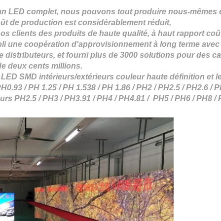
an LED complet, nous pouvons tout produire nous-mêmes et 
 coût de production est considérablement réduit,
clients des produits de haute qualité, à haut rapport coût-e
abli une coopération d'approvisionnement à long terme avec
istributeurs, et fourni plus de
3000
solutions pour des c
e deux cents millions.
ED SMD intérieurs/extérieurs couleur haute définition et 
H0.93 / PH 1.25 /
PH 1.538
/
PH 1.86
/
PH2 / PH2.5 / PH2.6 / P
eurs PH2.5 / PH3 / PH3.91 / PH4 / PH4.81 / PH5 / PH6 / PH8 /