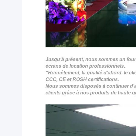
Jusqu'à présent, nous sommes un fourni
écrans de location professionnels.
"Honnêtement, la qualité d'abord, le cli
CCC, CE et ROSH
certifications.
Nous sommes disposés à continuer d'amé
clients grâce à nos produits de haute qu