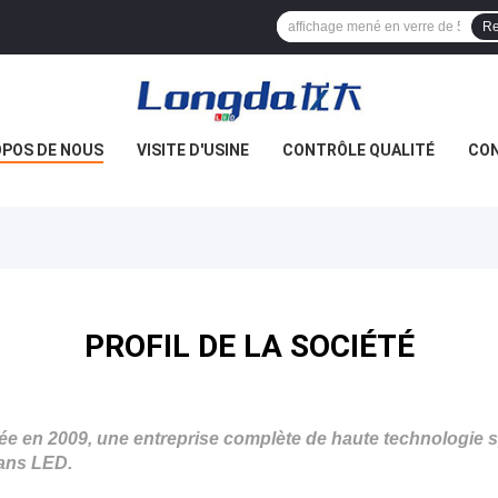
Re
OPOS DE NOUS
VISITE D'USINE
CONTRÔLE QUALITÉ
CO
PROFIL DE LA SOCIÉTÉ
dée en
2009
, une entreprise complète de haute technologie sp
rans LED.