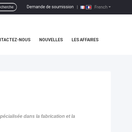
Demande de soumission
|
French
cherche
NTACTEZ-NOUS
NOUVELLES
LES AFFAIRES
écialisée dans la fabrication et la