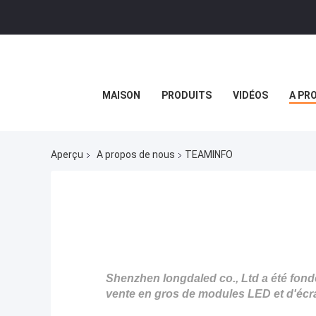
MAISON
PRODUITS
VIDÉOS
A PR
Aperçu
A propos de nous
TEAMINFO
Shenzhen longdaled co., Ltd a été fon
vente en gros de modules LED et d'éc