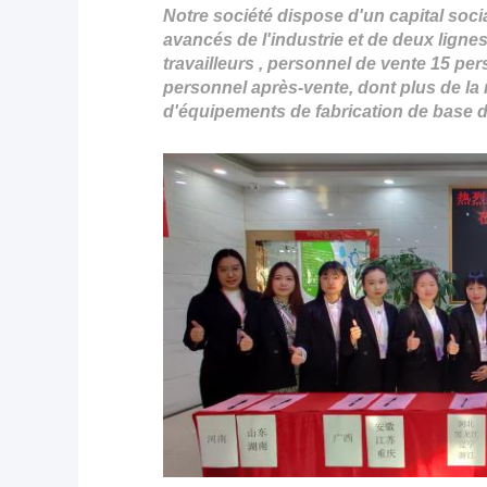
Notre société dispose d'un capital soc
avancés de l'industrie et de deux lign
travailleurs
, personnel de vente
15
per
personnel après-vente, dont plus de la 
d'équipements de fabrication de base 