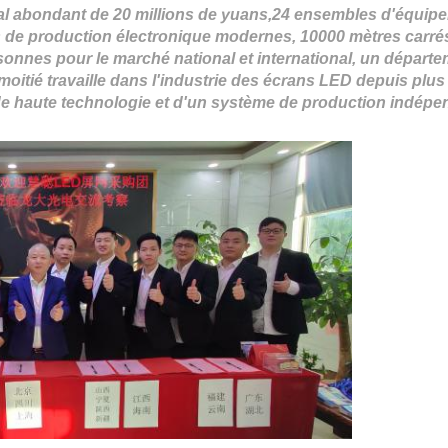
ial abondant de
20 millions
de yuans,
24
ensembles d'équipe
es de production électronique modernes
, 10000 mètres carrés
sonnes pour le marché national et international, un départ
moitié travaille dans l'industrie des écrans LED depuis plus
de haute technologie et d'un système de production indépe