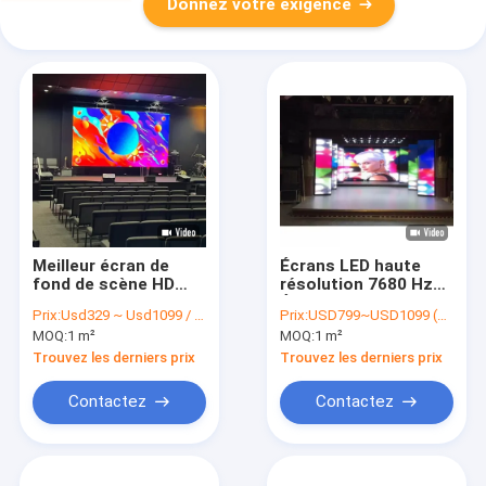
Donnez votre exigence
Meilleur écran de
Écrans LED haute
fond de scène HD
résolution 7680 Hz
LED pour l'église et le
Écrans LED
Prix:
Usd329 ~ Usd1099 / Sqm ( price is negotiable )
Prix:
USD799~USD1099 (price is negotiable)
concert P1.5 P1.9
publicitaires
MOQ:
1 m²
MOQ:
1 m²
P2.6 P2.9 P3.9
intérieurs 700 nits
Trouvez les derniers prix
Trouvez les derniers prix
Contactez
Contactez