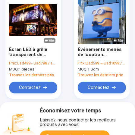
Écran LED à grille
Événements menés
transparent de
de location
3m*2,5m pour vitrine
extérieurs de
Prix:
Usd499 - Usd798 / sqm ( price is negotiable )
Prix:
Usd599 ~ Usd1099 / Sqm ( price is negotiable )
de magasin
location d'écran de
MOQ:
1 pièces
MOQ:
1 Sqm
l'affichage AC220V
50Hz 5000nits de
Trouvez les derniers prix
Trouvez les derniers prix
P4.81mm grands
Contactez
Contactez
Économisez votre temps
Laissez-nous contacter les meilleurs
produits avec vous.