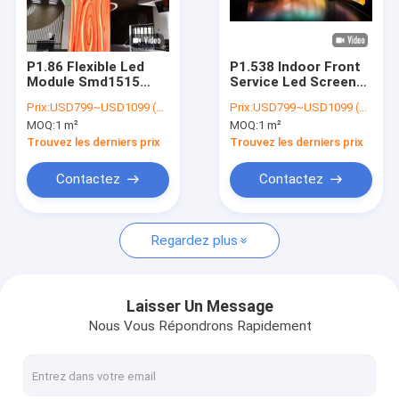
A propos de nous
Visite d'usine
P1.86 Flexible Led
P1.538 Indoor Front
Module Smd1515
Service Led Screen
Contrôle qualité
Various Shape
Thin Flexible Curved
Prix:
USD799~USD1099 (price is negotiable)
Prix:
USD799~USD1099 (price is negotiable)
Curved Led Screen
Led Panel Wall
MOQ:
1 m²
MOQ:
1 m²
Contactez-nous
Trouvez les derniers prix
Trouvez les derniers prix
Nouvelles
Contactez
Contactez
Les affaires
Regardez plus
Affichage à LED de location
Laisser Un Message
Nous Vous Répondrons Rapidement
affichage à LED incurvé
Petit affichage à LED de pixel