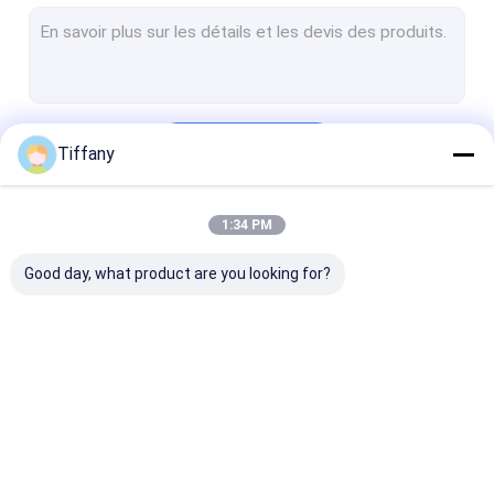
Affichage mené polychrome d'intérieur
Murs visuels extérieurs de LED
Cabinet d'affichage à LED
Continuer
Tiffany
Épouser l'écran de LED
Écran de visualisation de fenêtre de LED
1:34 PM
Nos Catégories
Écran de fond de scène LED
Good day, what product are you looking for?
Module d'écran de LED
Module flexible de LED
LED Dance Floor
Affichage à LED de
affichage à LED
Petit affichag
Écran en verre transparent de LED
location
incurvé
de pixel