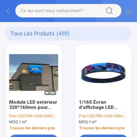
Tous Les Produits
(459)
Module LED extérieur
1/16S Écran
320*160mm pour
d'affichage LED
affichage numérique
flexible à l'intérieur
Prix:
USD799~USD1099 (price is negotiable)
Prix:
USD799~USD1099 (price is negotiable)
de panneaux
pour centre
MOQ:
1 m²
MOQ:
1 m²
d'affichage et d'avis
commercial
de trafic
Trouvez les derniers prix
Trouvez les derniers prix