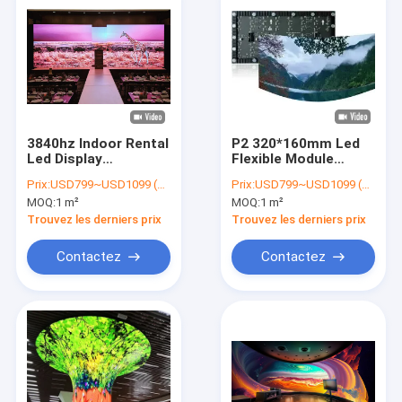
3840hz Indoor Rental
P2 320*160mm Led
Led Display
Flexible Module
500*500mm Die
600nits High
Prix:
USD799~USD1099 (price is negotiable)
Prix:
USD799~USD1099 (price is negotiable)
Casting Alumium
Resolution Curved
MOQ:
1 m²
MOQ:
1 m²
Cabinet 700nits Rgb
Led Video Wall
Led Panels
Trouvez les derniers prix
Trouvez les derniers prix
Contactez
Contactez
Maison
Produits
Vidéos