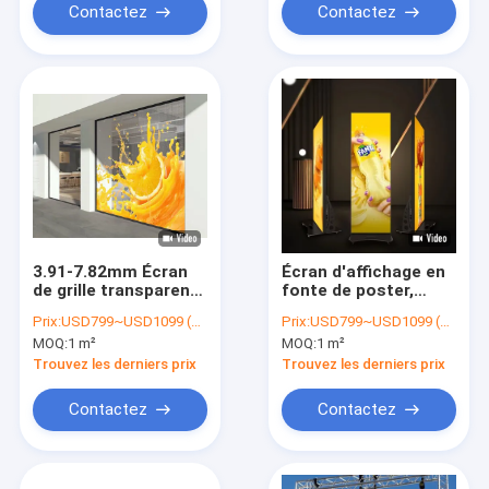
Contactez
Contactez
3.91-7.82mm Écran
Écran d'affichage en
de grille transparent
fonte de poster,
pour le musée de la
installation
Prix:
USD799~USD1099 (price is negotiable)
Prix:
USD799~USD1099 (price is negotiable)
science et de la
intérieure, base en
MOQ:
1 m²
MOQ:
1 m²
technologie
fer et aluminium,
640*1920mm
Trouvez les derniers prix
Trouvez les derniers prix
Contactez
Contactez