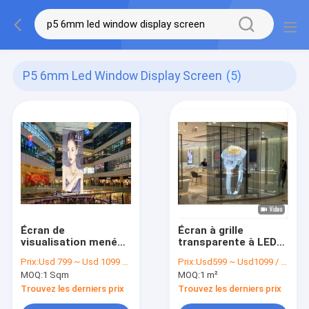
P5 6mm Led Window Display Screen
(5)
Écran de
Écran à grille
visualisation mené
transparente à LED
en verre de fenêtre
Location
Prix:
Usd 799 ~ Usd 1099 / Sqm ( price is negotiable )
Prix:
Usd599 ~ Usd1099 / Sqm ( price is negotiable )
de P5.6mm SMD1921
d'événements Vitrine
MOQ:
1 Sqm
MOQ:
1 m²
vitrée à rideau de
verre Fenêtre P3.91 à
Trouvez les derniers prix
Trouvez les derniers prix
P7.82