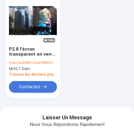
P2.8 l'écran
transparent en verre
LED a adapté
Prix:
Usd599~Usd1099/Sqm ( price is negotiable )
extérieur aux besoins
MOQ:
1 Sqm
du client d'intérieur
pour le centre
Trouvez les derniers prix
commercial
Contactez
Laisser Un Message
Nous Vous Répondrons Rapidement