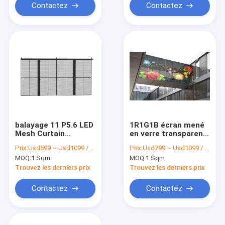
Contactez
Contactez
balayage 11 P5.6 LED
1R1G1B écran mené
Mesh Curtain
en verre transparent
transparent du
P5.6mm
Prix:
Usd599 ~ Usd1099 / Sqm ( price is negotiable )
Prix:
Usd799 ~ Usd1099 / Sqm ( price is negotiable )
panneau 1 d'écran en
MOQ:
1 Sqm
MOQ:
1 Sqm
verre LED de
5000cd/m2
Trouvez les derniers prix
Trouvez les derniers prix
Contactez
Contactez