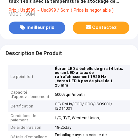
taux 14bit avec la température de stockage de
-40℃~60℃
Prix：Usd599 ~ Usd999 / Sqm ( Price is negotiable )
MOQ：1SQM
meilleur prix
Contactez
Description De Produit
,
Écran LED à échelle de gris 14 bits
écran LED à taux de
Le point fort
rafraîchissement 1920 Hz
,
,
écran LED à pas de pixel de 1
25 mm
Capacité
5000sqm/month
d'approvisionnement
CE/ RoHs/ FCC/ CCC/ ISO9001/
Certification
ISO14001
Conditions de
L/C, T/T, Western Union,
paiement
Délai de livraison
18-25day
Emballage avec la caisse de
Détails d'emballage