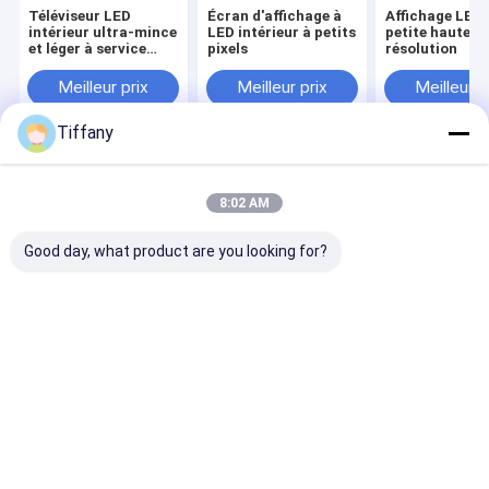
Téléviseur LED
Écran d'affichage à
Affichage LED 
intérieur ultra-mince
LED intérieur à petits
petite hauteur
et léger à service
pixels
résolution
frontal P1.5625 IC
1063
Meilleur prix
Meilleur prix
Meilleur p
Tiffany
Aperçu
Au sujet de
Contactez-
Desktop
nous
nous
Site
8:02 AM
Plan du site
Privacy Policy
Qualité
Affichage à LED de location
Usine De Chine.Copyright ©
Good day, what product are you looking for?
2026 Shenzhen Longdaled Co.,Ltd. All Rights Reserved.
Maison
Produits
Vidéos