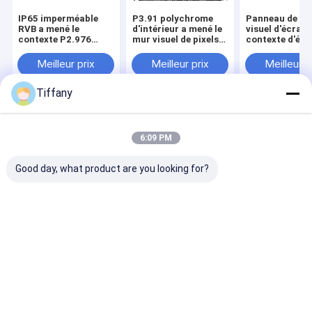
IP65 imperméable
P3.91 polychrome
Panneau de m
RVB a mené le
d'intérieur a mené le
visuel d'écran 
contexte P2.976
mur visuel de pixels
contexte d'éta
P3.91 P4.81 d'étape
de la FCC 64x64
P3.91 HD LED
de panneau
d'écran de contexte
3.91mm d'inté
Meilleur prix
Meilleur prix
Meilleur p
d'étape
Tiffany
Aperçu
Au sujet de
Contactez-
Desktop
nous
nous
Site
6:09 PM
Plan du site
Privacy Policy
Qualité
Affichage à LED de location
Usine De Chine.Copyright ©
Good day, what product are you looking for?
2026 Shenzhen Longdaled Co.,Ltd. All Rights Reserved.
Maison
Produits
Vidéos