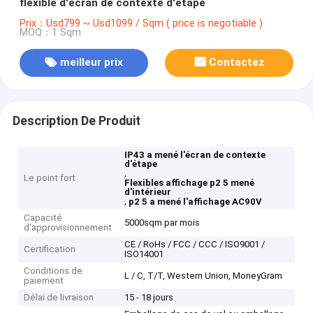
flexible d'écran de contexte d'étape
Prix：Usd799 ~ Usd1099 / Sqm ( price is negotiable )
MOQ：1 Sqm
meilleur prix
Contactez
Description De Produit
IP43 a mené l'écran de contexte
d'étape
,
Le point fort
Flexibles affichage p2 5 mené
d'intérieur
,
p2 5 a mené l'affichage AC90V
Capacité
5000sqm par mois
d'approvisionnement
CE / RoHs / FCC / CCC / ISO9001 /
Certification
ISO14001
Conditions de
L / C, T/T, Western Union, MoneyGram
paiement
Délai de livraison
15 - 18 jours