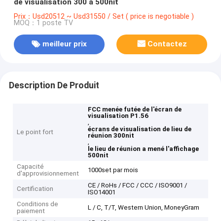
de visualisation 300 à 500nit
Prix：Usd20512 ~ Usd31550 / Set ( price is negotiable )
MOQ：1 poste TV
meilleur prix
Contactez
Description De Produit
FCC menée futée de l'écran de
visualisation P1.56
,
écrans de visualisation de lieu de
Le point fort
réunion 300nit
,
le lieu de réunion a mené l'affichage
500nit
Capacité
1000set par mois
d'approvisionnement
CE / RoHs / FCC / CCC / ISO9001 /
Certification
ISO14001
Conditions de
L / C, T/T, Western Union, MoneyGram
paiement