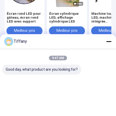
Écran rond LED pour
Écran cylindrique
Machine tout-
gâteau, écran rond
LED, affichage
LED, machine
LED avec support
cylindrique LED
intégrée
multifonctionn
avec écran LE
Meilleur prix
Meilleur prix
Meilleur p
Tiffany
Aperçu
Au sujet de
Contactez-
Desktop
nous
nous
Site
9:47 AM
Plan du site
Privacy Policy
Qualité
Affichage à LED de location
Usine De Chine.Copyright ©
Good day, what product are you looking for?
2026 Shenzhen Longdaled Co.,Ltd. All Rights Reserved.
Maison
Produits
Vidéos