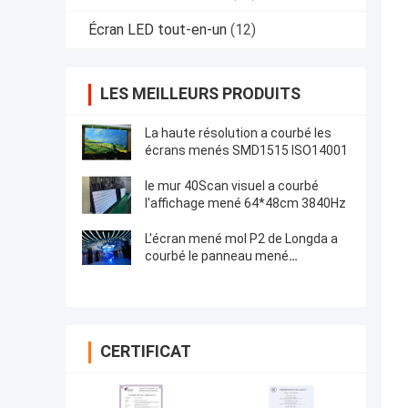
Écran LED tout-en-un
(12)
LES MEILLEURS PRODUITS
La haute résolution a courbé les
écrans menés SMD1515 ISO14001
le mur 40Scan visuel a courbé
l'affichage mené 64*48cm 3840Hz
L'écran mené mol P2 de Longda a
courbé le panneau mené
256*128mm
CERTIFICAT