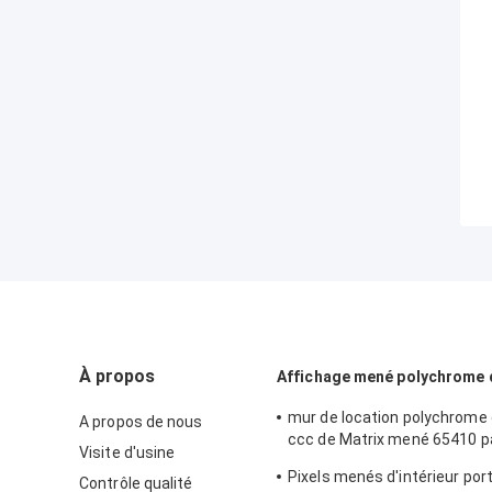
À propos
Affichage mené polychrome d
mur de location polychrome d
A propos de nous
ccc de Matrix mené 65410 pa
Visite d'usine
l'écran 900cd mené
Pixels menés d'intérieur por
Contrôle qualité