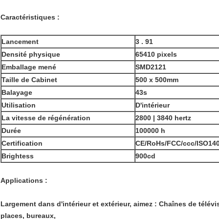
Caractéristiques :
Lancement
3 . 91
Densité physique
65410 pixels
Emballage mené
SMD2121
Taille de Cabinet
500 x 500mm
Balayage
43s
Utilisation
D'intérieur
La vitesse de régénération
2800 | 3840 hertz
Durée
100000 h
Certification
CE/RoHs/FCC/ccc/ISO14
Brightess
900cd
Applications :
Largement dans d'intérieur et extérieur, aimez : Chaînes de télé
places, bureaux,