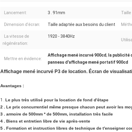
Lancement:
3 . 91mm
Taill
Dimension d'écran:
Taille adaptée aux besoins du client
Métho
La vitesse de
1920 - 3840Hz
Utilis
régénération:
Affichage mené incurvé 900cd
,
la publicité
Mettre en évidence:
panneau d'affichage mené portatif 900cd
Affichage mené incurvé P3 de location. Écran de visualisat
Avantages :
1 .
Le plus très utilisé pour la location de fond d'étape
2 . Le prix concurrentiel même presque chacun peut avoir les m
3 . armoire de 500mm * de 500mm, installation très facile
4 . Biens et entretien libre de vie après-vente
5 . Formation et instruction libres de technique de t'enseigner co