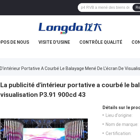
Re
OPOS DE NOUS
VISITE D'USINE
CONTRÔLE QUALITÉ
CO
 D'intérieur Portative A Courbé Le Balayage Mené De L'écran De Visual
La publicité d'intérieur portative a courbé le b
visualisation P3.91 900cd 43
Détails sur le prod
Lieu d'origine:
Nom de marque:
Certification: