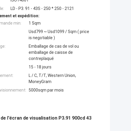
ISO14001
e:
LD - P3. 91 - 43S - 250 * 250 - 2121
ement et expédition:
mande min:
1 Sqm
Usd799 ~ Usd1099 / Sqm ( price
is negotiable )
ge:
Emballage de cas de vol ou
emballage de caisse de
contreplaqué
15 - 18 jours
iement:
L / C, T/T, Western Union,
MoneyGram
ovisionnement:
5000sqm par mois
 de l'écran de visualisation P3.91 900cd 43