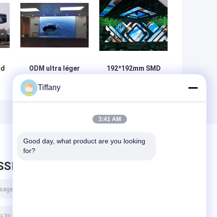
cd
ODM ultra léger
192*192mm SMD
1R1G1B a courbé
2121 incurvé
Tiffany
D
l'écran mené pour
distance de
le lieu de réunion
visionnement
de
ROHS synchrone
menée du coffret
d'étalage P3mm
3:41 AM
s
30m
Good day, what product are you looking 
for?
SSEZ UN MESSAGE