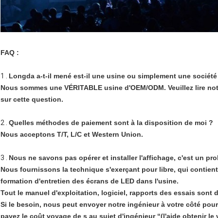
FAQ :
1 .
Longda a-t-il mené est-il une usine ou simplement une sociét
Nous sommes une VÉRITABLE usine d'OEM/ODM. Veuillez lire not
sur cette question.
2 .
Quelles méthodes de paiement sont à la disposition de moi ?
Nous acceptons T/T, L/C et Western Union.
3 .
Nous ne savons pas opérer et installer l'affichage, c'est un pr
Nous fournissons la technique s'exerçant pour libre, qui contient l
formation d'entretien des écrans de LED dans l'usine.
Tout le manuel d'exploitation, logiciel, rapports des essais sont 
Si le besoin, nous peut envoyer notre ingénieur à votre côté pour 
payez le coût voyage de s au sujet d'ingénieur “(l'aide obtenir le vi