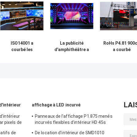
ISO14001 a
La publicité
RoHs P4.81 900
courbé les
d'amphithéâtre a
a courbé
affichages menés
courbé les
l'affichage à LE
que P2mm
panneaux menés
le Cabinet en
SMD1515 a mené
180W/Sqm
aluminium 13S 
le studio visuel de
320*160mm
moulage
mur
140deg
mécanique sou
horizontaux
pression
LAI
'intérieur
affichage à LED incurvé
'intérieur
Panneaux de l'affichage P1.875 menés
r pixels de
incurvés flexibles d'intérieur HD 45s
24*24c 600CD
tatifs de
De location d'intérieur de SMD1010