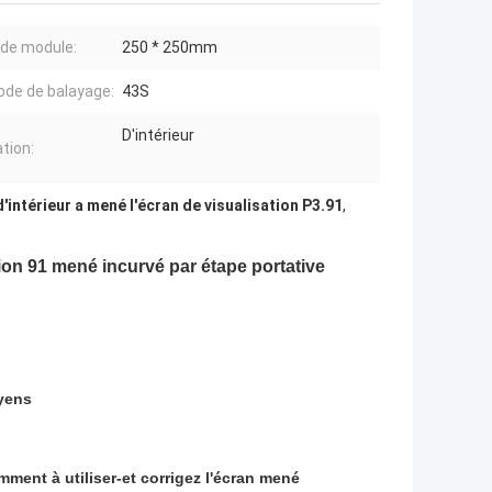
e de module:
250 * 250mm
de de balayage:
43S
D'intérieur
ation:
 d'intérieur a mené l'écran de visualisation P3.91
,
ion 91 mené incurvé par étape portative
oyens
mment à utiliser-et corrigez l'écran mené