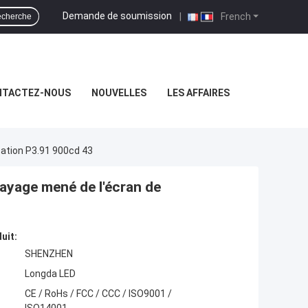
Demande de soumission
|
French
cherche
NTACTEZ-NOUS
NOUVELLES
LES AFFAIRES
isation P3.91 900cd 43
alayage mené de l'écran de
uit:
SHENZHEN
Longda LED
CE / RoHs / FCC / CCC / ISO9001 /