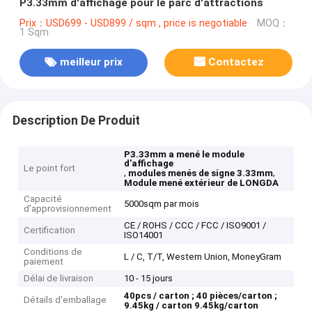
P3.33mm d'affichage pour le parc d'attractions
Prix：USD699 - USD899 / sqm , price is negotiable
MOQ：
1 Sqm
meilleur prix
Contactez
Description De Produit
P3.33mm a mené le module
d'affichage
Le point fort
,
,
modules menés de signe 3.33mm
Module mené extérieur de LONGDA
Capacité
5000sqm par mois
d'approvisionnement
CE / ROHS / CCC / FCC / ISO9001 /
Certification
ISO14001
Conditions de
L / C, T/T, Western Union, MoneyGram
paiement
Délai de livraison
10 - 15 jours
40pcs / carton ;
40 pièces/carton ;
Détails d'emballage
9.45kg / carton
9.45kg/carton